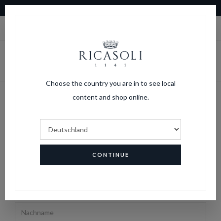
10 % RABATT AUF IHRE ERSTE BESTELLUNG
|
LOGIN
WARENKORB
Choose the country you are in to see local
content and shop online.
Neuer Benutzer
HOME
NEUER BENUTZER
*
VORNAME
CONTINUE
*
NACHNAME