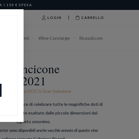
I 150 € SPESA
|
LOGIN
CARRELLO
Abbonamenti
Wine Concierge
Ricasoli.com
Roncicone
2021
hianti Classico DOCG Gran Selezione
urezza capace di celebrare tutte le magnifiche doti di
 ulteriormente esaltate dalle piccole dimensioni del
vigneto omonimo.
ector sono disponibili anche vecchie annate di questo vino
nell’area riservata Collezione Ricasoli.