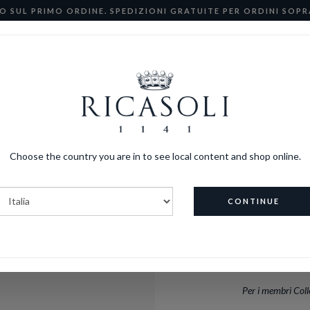
O SUL PRIMO ORDINE. SPEDIZIONI GRATUITE PER ORDINI SOPRA 
Ricasoli Wine Club
e-Shop
Collezione Ricasoli
Choose the country you are in to see local content and shop online.
CONTINUE
C
Un Sangiovese in p
questo vitigno,
Per i membri Coll