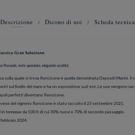
Descrizione
Dicono di noi
Scheda tecnica
lassico Gran Selezione
za floreale, note speziate, elegante acidità
a sulla quale si trova Roncicone è quella denominata Depositi Marini. Il v
metri sul livello del mare e ha un esposizione sud-est. Le uve vengono ra
ppoli perfetti diventano Roncicone.
iovese del vigneto Roncicone è stato raccolto il 23 settembre 2021.
 in
tonneaux
da 500 lt di cui 30% nuovi e 70% di secondo passaggio.
febbraio 2024.