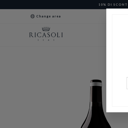
10% DI SCONT
Change area