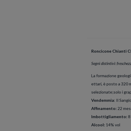
Roncicone Chianti C
Segni distintivi: freschez
La formazione geologic
ettari, è posto a 320 
selezionate;solo i gra
Vendemmia
: Il Sang
Affinamento:
22 mesi
Imbottigliamento:
8 
Alcool:
14% vol