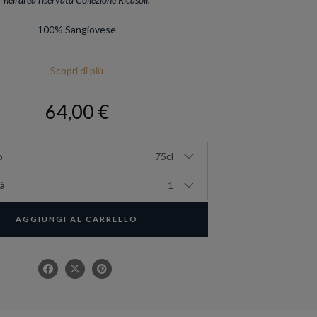
100% Sangiovese
Scopri di più
64,00 €
o
75cl
à
1
AGGIUNGI AL CARRELLO